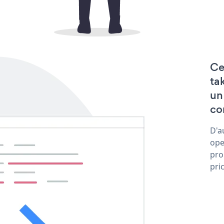
Ce
ta
un
co
D'a
ope
pro
pri