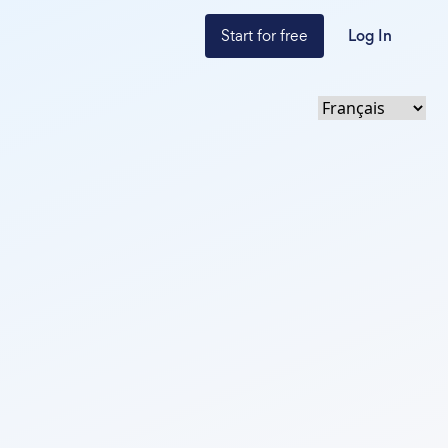
Start for free
Log In