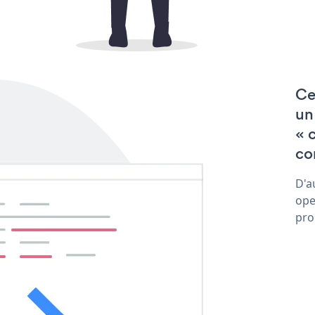
Ce
un
« 
co
D'a
ope
pro