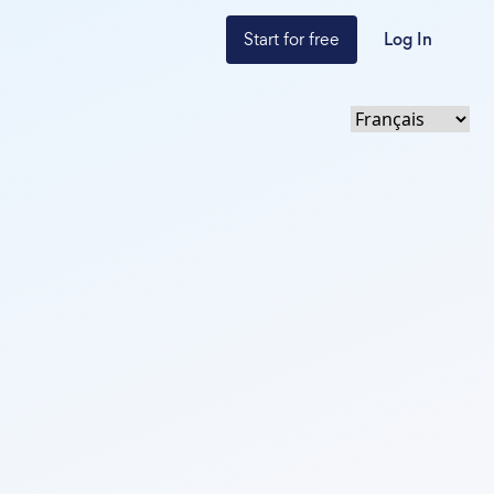
Start for free
Log In