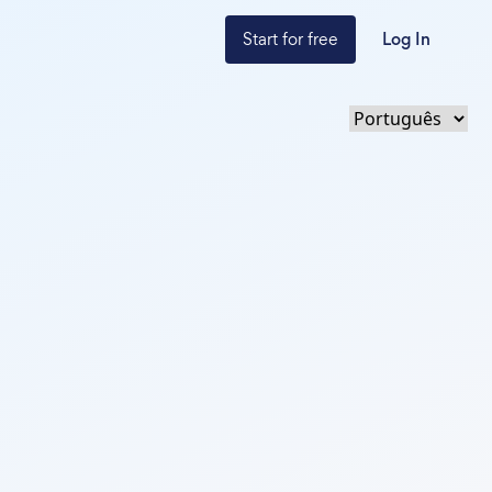
Start for free
Log In