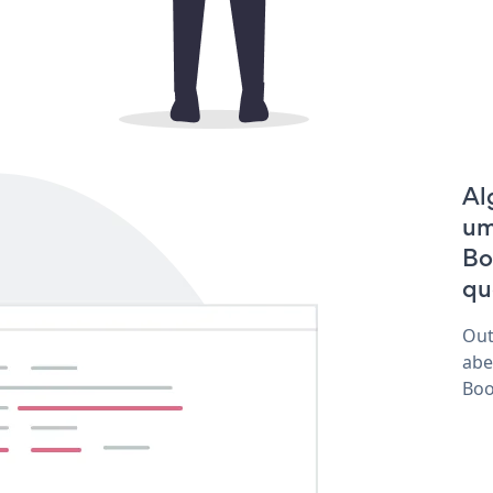
Al
um
Bo
qu
Out
abe
Boo