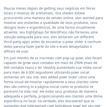
Poucos meses depois de getting seus negócios em feiras
locais e mostras de artesanato, rbia shades estava
procurando uma maneira de vender online. eles wanted para
mostrar aos visitantes a qualidade de seus produtos, seus
designs leves e ergonômicos, de uma forma visualmente
atraente. seu EightyDays for WordPress não forneceu uma
solução adequada para isso. eles tentaram um different
third-party apps antes de encontrar o powr slider e nenhum
deles parecia fazer parte do site e eram desajeitados e
difíceis de usar.
Em just months de se inscrever com pop-up powr, eles foram
capazes de grow seus contatos em mais de 250% (mais de
600 contatos reais) e ter steadily aumentado sua mídia social
para mais de 6.000 seguidores utilizando powr social
alimentar em seu site. eles added powr slider como uma
forma visual de mostrar rapidamente a seus clientes como
eles são coming to a página inicial como os produtos se
parecem na vida real. ele exibe seus produtos de maneira
adequada e perfeita, proporcionando aos clientes uma ótima
experiência no local. na verdade, eles discovered que os
visitantes que interagiram com aplicativos powr em seu site