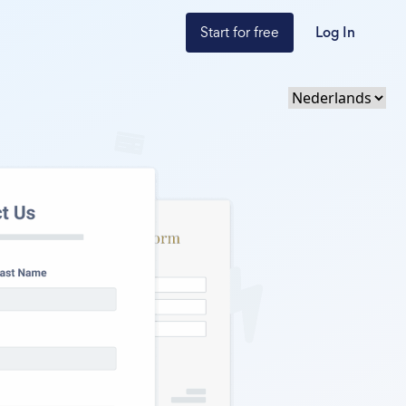
Start for free
Log In