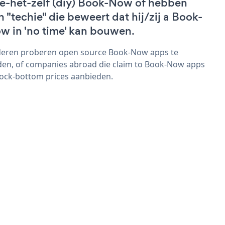
e-het-zelf (diy) Book-Now of hebben
n "techie" die beweert dat hij/zij a Book-
w in 'no time' kan bouwen.
eren proberen open source Book-Now apps te
den, of companies abroad die claim to Book-Now apps
rock-bottom prices aanbieden.