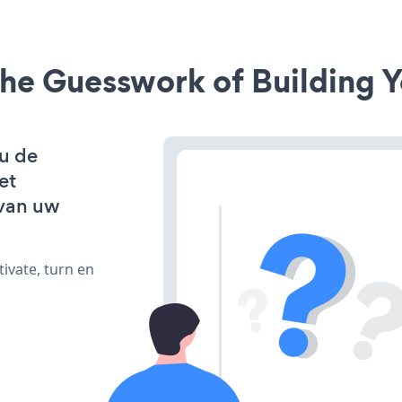
he Guesswork of Building Y
 u de
et
van uw
ivate, turn en