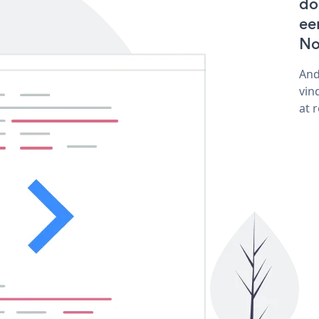
do
ee
No
And
vin
at 