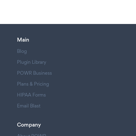
Main
Blog
Plugin Library
POWR Business
Plans & Pricing
HIPAA Forms
Email Blast
Company