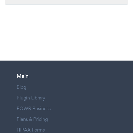
Main
Blog
Plugin Library
POWR Business
Plans & Pricing
HIPAA Forms