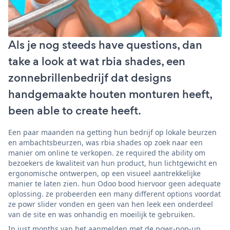
Als je nog steeds have questions, dan
take a look at wat rbia shades, een
zonnebrillenbedrijf dat designs
handgemaakte houten monturen heeft,
been able to create heeft.
Een paar maanden na getting hun bedrijf op lokale beurzen
en ambachtsbeurzen, was rbia shades op zoek naar een
manier om online te verkopen. ze required the ability om
bezoekers de kwaliteit van hun product, hun lichtgewicht en
ergonomische ontwerpen, op een visueel aantrekkelijke
manier te laten zien. hun Odoo bood hiervoor geen adequate
oplossing. ze probeerden een many different options voordat
ze powr slider vonden en geen van hen leek een onderdeel
van de site en was onhandig en moeilijk te gebruiken.
In just months van het aanmelden met de powr-pop-up