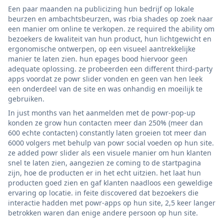
Een paar maanden na publicizing hun bedrijf op lokale
beurzen en ambachtsbeurzen, was rbia shades op zoek naar
een manier om online te verkopen. ze required the ability om
bezoekers de kwaliteit van hun product, hun lichtgewicht en
ergonomische ontwerpen, op een visueel aantrekkelijke
manier te laten zien. hun epages bood hiervoor geen
adequate oplossing. ze probeerden een different third-party
apps voordat ze powr slider vonden en geen van hen leek
een onderdeel van de site en was onhandig en moeilijk te
gebruiken.
In just months van het aanmelden met de powr-pop-up
konden ze grow hun contacten meer dan 250% (meer dan
600 echte contacten) constantly laten groeien tot meer dan
6000 volgers met behulp van powr social voeden op hun site.
ze added powr slider als een visuele manier om hun klanten
snel te laten zien, aangezien ze coming to de startpagina
zijn, hoe de producten er in het echt uitzien. het laat hun
producten goed zien en gaf klanten naadloos een geweldige
ervaring op locatie. in feite discovered dat bezoekers die
interactie hadden met powr-apps op hun site, 2,5 keer langer
betrokken waren dan enige andere persoon op hun site.