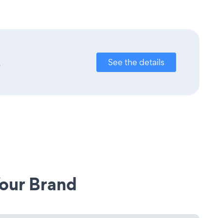
.
See the details
our Brand