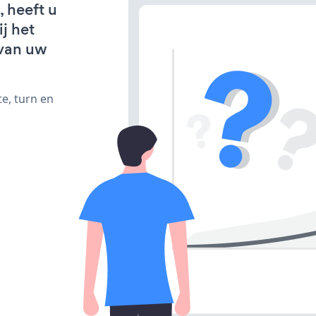
 heeft u
j het
van uw
e, turn en