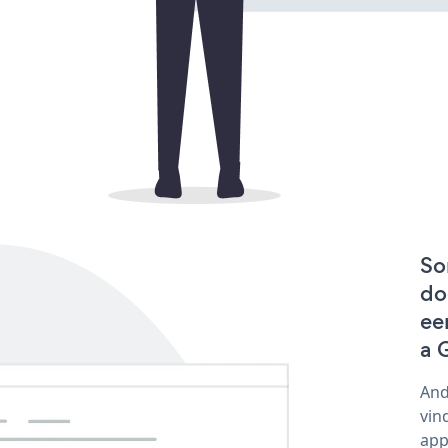
So
do
ee
a 
And
vin
app