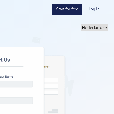
Start for free
Log In