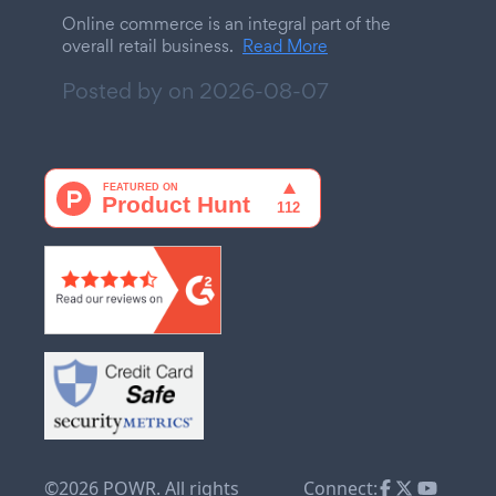
Online commerce is an integral part of the
overall retail business.
Read More
Posted by on
2026-08-07
©2026 POWR. All rights
Connect: