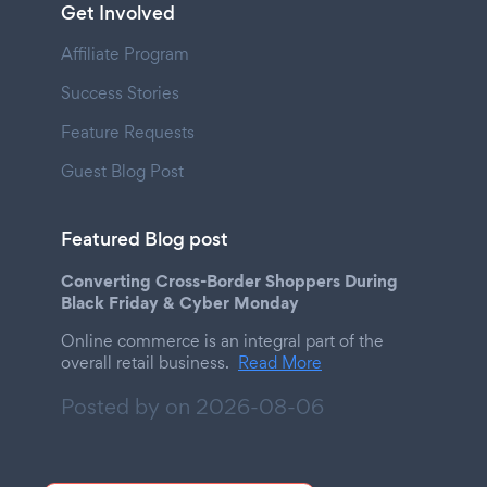
Get Involved
Affiliate Program
Success Stories
Feature Requests
Guest Blog Post
Featured Blog post
Converting Cross-Border Shoppers During
Black Friday & Cyber Monday
Online commerce is an integral part of the
overall retail business.
Read More
Posted by on
2026-08-06