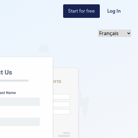
Start for free
Log In