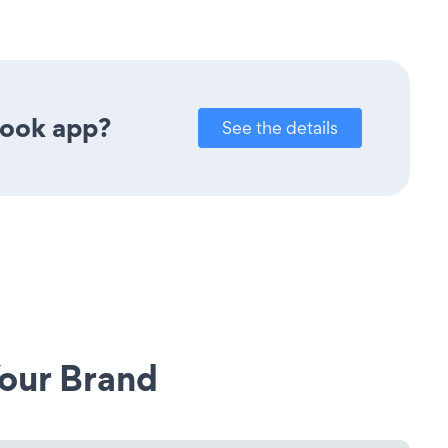
book app?
See the details
our Brand