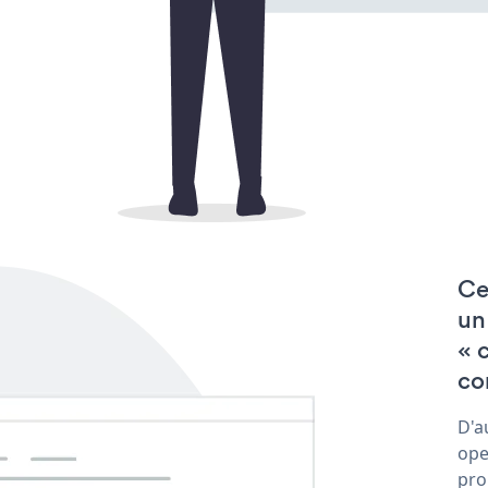
Ce
un
« 
co
D'a
ope
pro