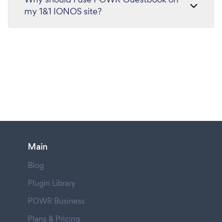
my 1&1 IONOS site?
Main
Blog
Plugin Library
POWR Business
Plans & Pricing