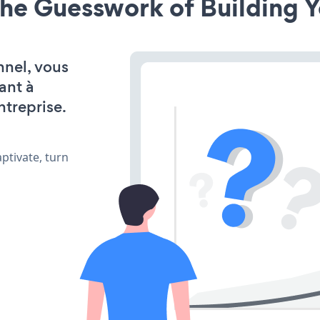
he Guesswork of Building Y
nnel, vous
ant à
ntreprise.
ptivate, turn