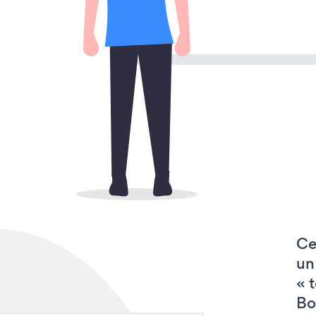
Ce
un
« 
Bo