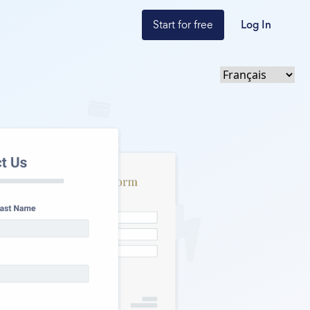
Start for free
Log In