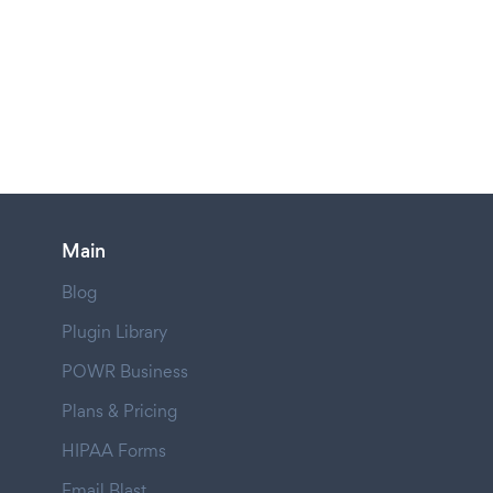
Main
Blog
Plugin Library
POWR Business
Plans & Pricing
HIPAA Forms
Email Blast