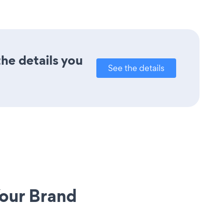
he details you
See the details
our Brand