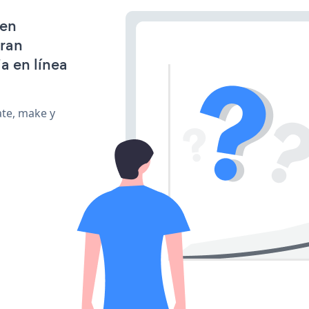
 en
gran
a en línea
ate, make y