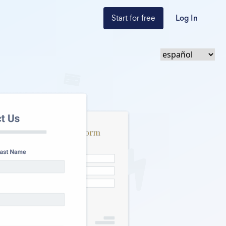
Start for free
Log In