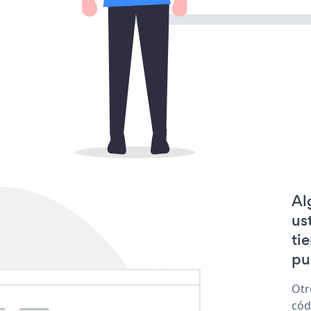
Al
us
ti
pu
Otr
cód