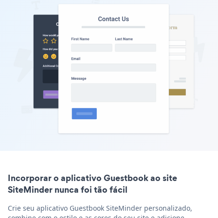
Incorporar o aplicativo Guestbook ao site
SiteMinder nunca foi tão fácil
Crie seu aplicativo Guestbook SiteMinder personalizado,
combine com o estilo e as cores do seu site e adicione