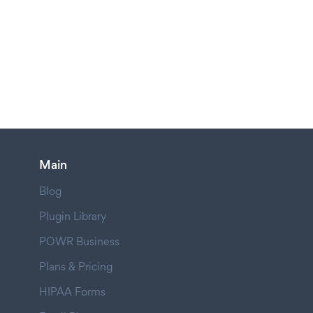
Main
Blog
Plugin Library
POWR Business
Plans & Pricing
HIPAA Forms