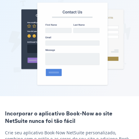
Incorporar o aplicativo Book-Now ao site
NetSuite nunca foi tão fácil
Crie seu aplicativo Book-Now NetSuite personalizado,
combine com o estilo e as cores do seu site e adicione Book-