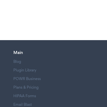
Main
Blog
Plugin Library
POWR Business
Plans & Pricing
HIPAA Forms
Email Blast