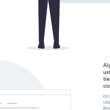
Al
us
ti
co
Otr
cód
Boo