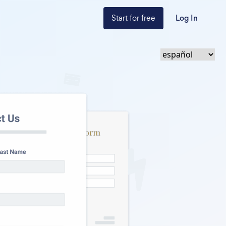
Start for free
Log In