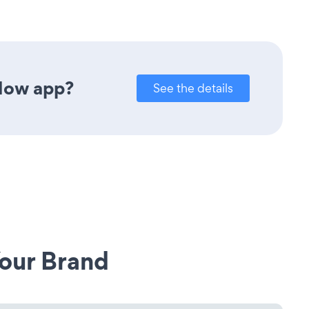
-Now app?
See the details
our Brand