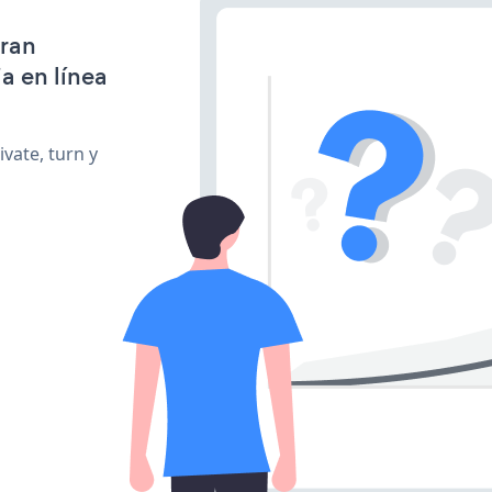
gran
a en línea
vate, turn y