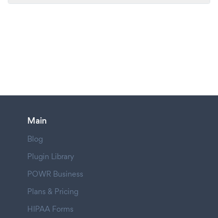
Main
Blog
Plugin Library
POWR Business
Plans & Pricing
HIPAA Forms