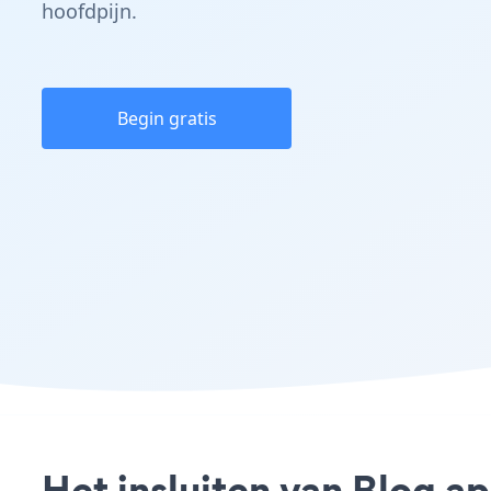
hoofdpijn.
Begin gratis
Het insluiten van Blog a