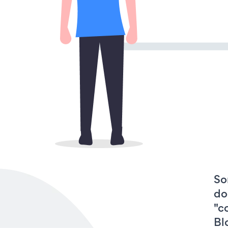
So
do
"c
Bl