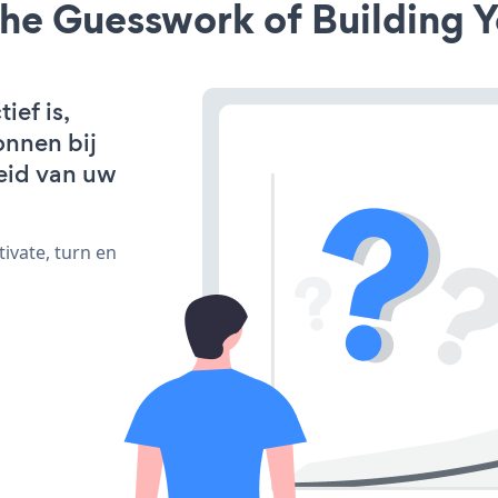
he Guesswork of Building Y
ef is,
onnen bij
eid van uw
ivate, turn en