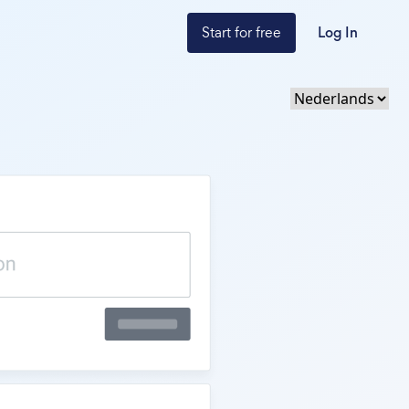
Start for free
Log In