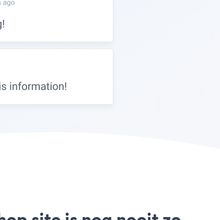
p site is nog nooit zo