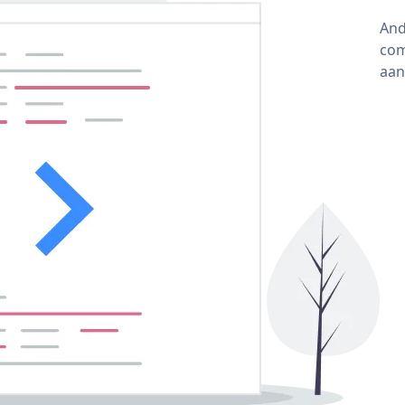
And
com
aan