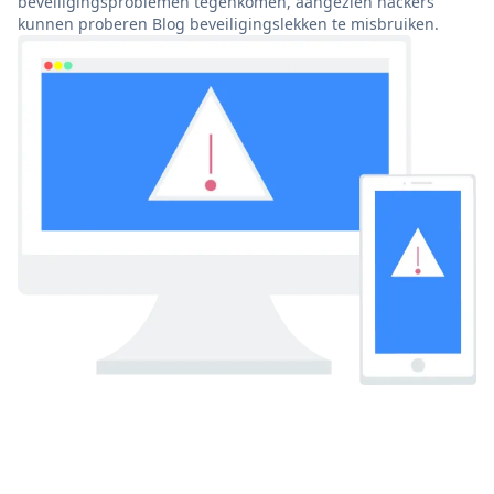
beveiligingsproblemen tegenkomen, aangezien hackers
kunnen proberen Blog beveiligingslekken te misbruiken.