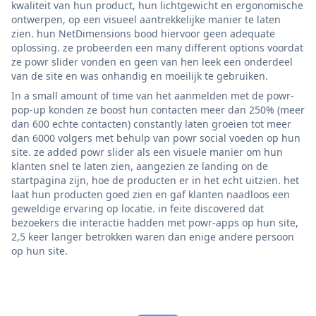
kwaliteit van hun product, hun lichtgewicht en ergonomische
ontwerpen, op een visueel aantrekkelijke manier te laten
zien. hun NetDimensions bood hiervoor geen adequate
oplossing. ze probeerden een many different options voordat
ze powr slider vonden en geen van hen leek een onderdeel
van de site en was onhandig en moeilijk te gebruiken.
In a small amount of time van het aanmelden met de powr-
pop-up konden ze boost hun contacten meer dan 250% (meer
dan 600 echte contacten) constantly laten groeien tot meer
dan 6000 volgers met behulp van powr social voeden op hun
site. ze added powr slider als een visuele manier om hun
klanten snel te laten zien, aangezien ze landing on de
startpagina zijn, hoe de producten er in het echt uitzien. het
laat hun producten goed zien en gaf klanten naadloos een
geweldige ervaring op locatie. in feite discovered dat
bezoekers die interactie hadden met powr-apps op hun site,
2,5 keer langer betrokken waren dan enige andere persoon
op hun site.