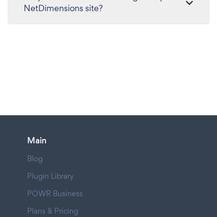
NetDimensions site?
Main
Blog
Plugin Library
POWR Business
Plans & Pricing