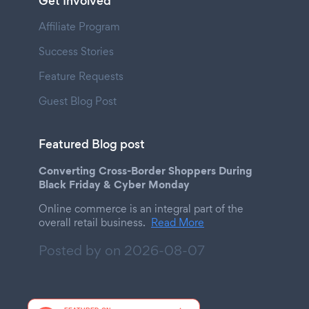
Get Involved
Affiliate Program
Success Stories
Feature Requests
Guest Blog Post
Featured Blog post
Converting Cross-Border Shoppers During
Black Friday & Cyber Monday
Online commerce is an integral part of the
overall retail business.
Read More
Posted by on
2026-08-07