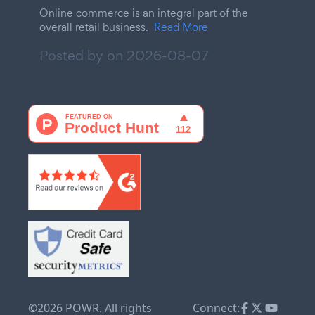
Online commerce is an integral part of the
overall retail business.
Read More
Posted by on
2026-08-07
©2026 POWR. All rights
Connect: