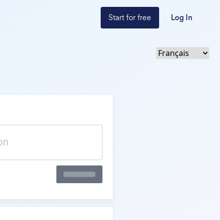
Start for free
Log In