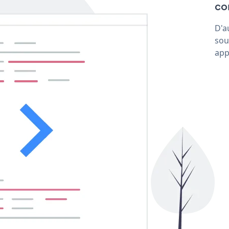
con
D'a
sou
app