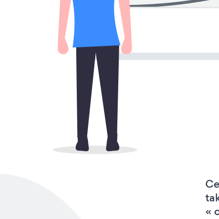
Ce
ta
« 