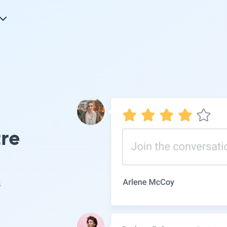
tre
s