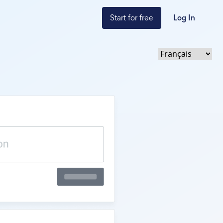
Start for free
Log In