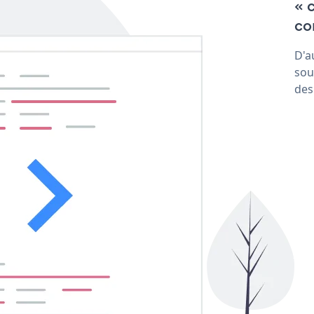
« 
con
D'a
sou
des