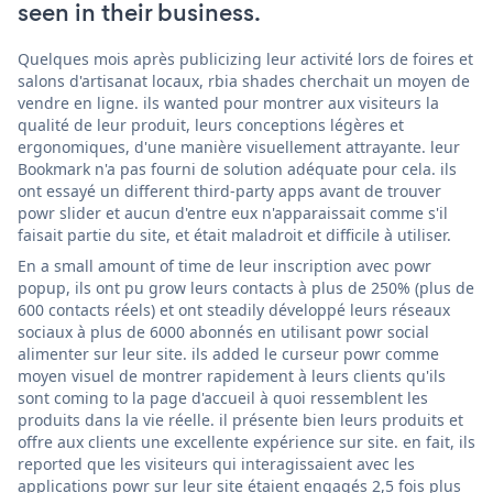
seen in their business.
Quelques mois après publicizing leur activité lors de foires et
salons d'artisanat locaux, rbia shades cherchait un moyen de
vendre en ligne. ils wanted pour montrer aux visiteurs la
qualité de leur produit, leurs conceptions légères et
ergonomiques, d'une manière visuellement attrayante. leur
Bookmark n'a pas fourni de solution adéquate pour cela. ils
ont essayé un different third-party apps avant de trouver
powr slider et aucun d'entre eux n'apparaissait comme s'il
faisait partie du site, et était maladroit et difficile à utiliser.
En a small amount of time de leur inscription avec powr
popup, ils ont pu grow leurs contacts à plus de 250% (plus de
600 contacts réels) et ont steadily développé leurs réseaux
sociaux à plus de 6000 abonnés en utilisant powr social
alimenter sur leur site. ils added le curseur powr comme
moyen visuel de montrer rapidement à leurs clients qu'ils
sont coming to la page d'accueil à quoi ressemblent les
produits dans la vie réelle. il présente bien leurs produits et
offre aux clients une excellente expérience sur site. en fait, ils
reported que les visiteurs qui interagissaient avec les
applications powr sur leur site étaient engagés 2,5 fois plus