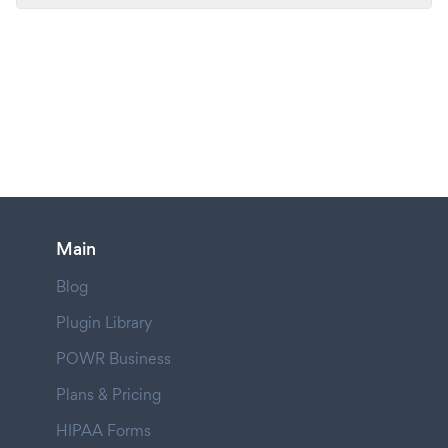
Main
Blog
Plugin Library
POWR Business
Plans & Pricing
HIPAA Forms