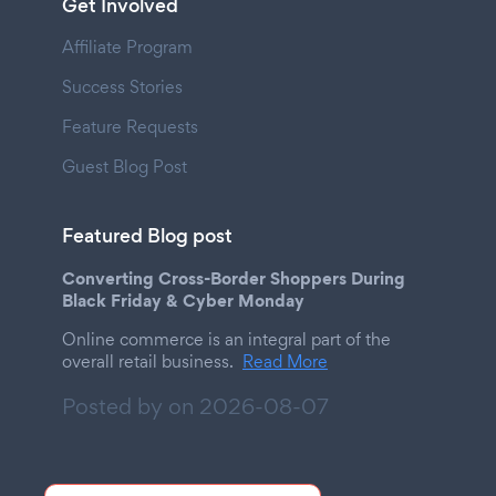
Get Involved
Affiliate Program
Success Stories
Feature Requests
Guest Blog Post
Featured Blog post
Converting Cross-Border Shoppers During
Black Friday & Cyber Monday
Online commerce is an integral part of the
overall retail business.
Read More
Posted by on
2026-08-07