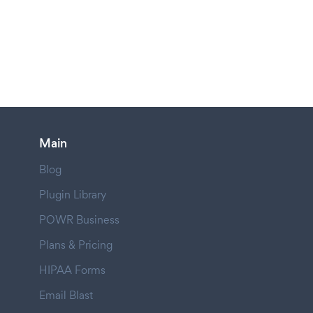
Main
Blog
Plugin Library
POWR Business
Plans & Pricing
HIPAA Forms
Email Blast