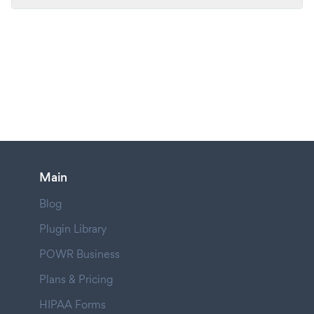
Main
Blog
Plugin Library
POWR Business
Plans & Pricing
HIPAA Forms