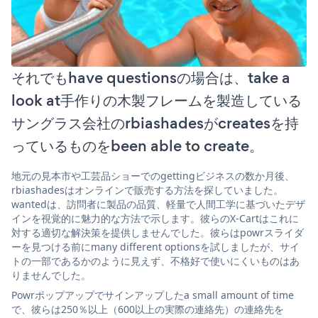
それでもhave questionsの場合は、take a
look at手作りの木製フレームを製造している
サングラス会社のrbiashadesがcreatesを持
っているものをbeen able to create。
地元の見本市や工芸品ショーでのgettingビジネスの数か月後、
rbiashadesはオンラインで販売する方法を探していました。
wantedは、訪問者に製品の品質、軽量で人間工学に基づいたデザ
インを視覚的に魅力的な方法で示します。彼らのX-Cartはこれに
対する適切な解決策を提供しませんでした。彼らはpowrスライダ
ーを見つける前にmany different optionsを試しましたが、サイ
トの一部であるかのように見えず、不格好で使いにくいものはあ
りませんでした。
Powrポップアップでサインアップしたa small amount of time
で、彼らは250％以上（600以上の実際の連絡先）の連絡先を