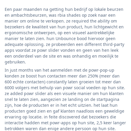
Een paar maanden na getting hun bedrijf op lokale beurzen
en ambachtsbeurzen, was rbia shades op zoek naar een
manier om online te verkopen. ze required the ability om
bezoekers de kwaliteit van hun product, hun lichtgewicht en
ergonomische ontwerpen, op een visueel aantrekkelijke
manier te laten zien. hun Unbounce bood hiervoor geen
adequate oplossing. ze probeerden een different third-party
apps voordat ze powr slider vonden en geen van hen leek
een onderdeel van de site en was onhandig en moeilijk te
gebruiken.
In just months van het aanmelden met de powr-pop-up
konden ze boost hun contacten meer dan 250% (meer dan
600 echte contacten) constantly laten groeien tot meer dan
6000 volgers met behulp van powr social voeden op hun site.
ze added powr slider als een visuele manier om hun klanten
snel te laten zien, aangezien ze landing on de startpagina
zijn, hoe de producten er in het echt uitzien. het laat hun
producten goed zien en gaf klanten naadloos een geweldige
ervaring op locatie. in feite discovered dat bezoekers die
interactie hadden met powr-apps op hun site, 2,5 keer langer
betrokken waren dan enige andere persoon op hun site.