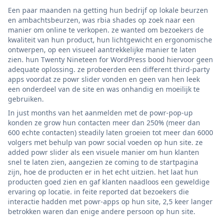
Een paar maanden na getting hun bedrijf op lokale beurzen
en ambachtsbeurzen, was rbia shades op zoek naar een
manier om online te verkopen. ze wanted om bezoekers de
kwaliteit van hun product, hun lichtgewicht en ergonomische
ontwerpen, op een visueel aantrekkelijke manier te laten
zien. hun Twenty Nineteen for WordPress bood hiervoor geen
adequate oplossing. ze probeerden een different third-party
apps voordat ze powr slider vonden en geen van hen leek
een onderdeel van de site en was onhandig en moeilijk te
gebruiken.
In just months van het aanmelden met de powr-pop-up
konden ze grow hun contacten meer dan 250% (meer dan
600 echte contacten) steadily laten groeien tot meer dan 6000
volgers met behulp van powr social voeden op hun site. ze
added powr slider als een visuele manier om hun klanten
snel te laten zien, aangezien ze coming to de startpagina
zijn, hoe de producten er in het echt uitzien. het laat hun
producten goed zien en gaf klanten naadloos een geweldige
ervaring op locatie. in feite reported dat bezoekers die
interactie hadden met powr-apps op hun site, 2,5 keer langer
betrokken waren dan enige andere persoon op hun site.