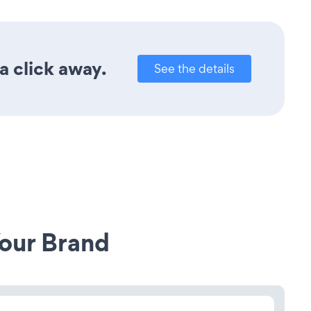
a click away.
See the details
our Brand