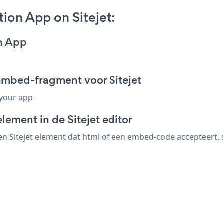
ion App on Sitejet:
on App
embed-fragment voor Sitejet
 your app
lement in de Sitejet editor
n Sitejet element dat html of een embed-code accepteert. sl