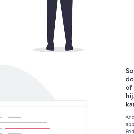
So
do
of
hi
ka
And
app
Fri