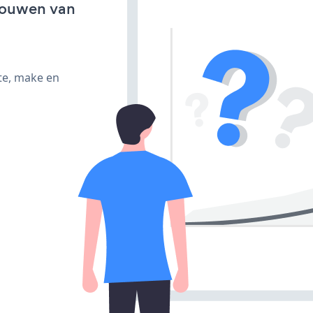
bouwen van
te, make en