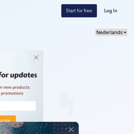
Start for free
Log In