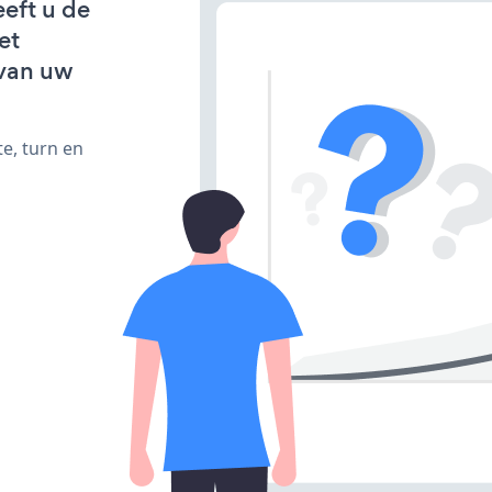
eeft u de
et
van uw
e, turn en