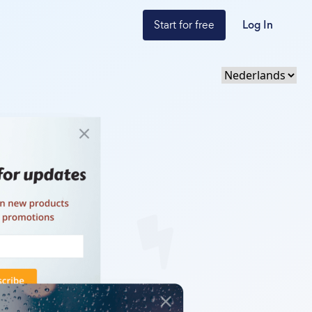
Start for free
Log In