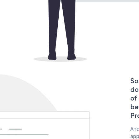
So
do
of
be
Pr
And
app