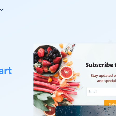
art
.