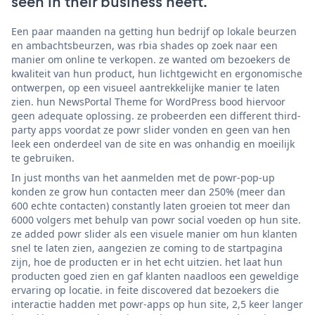
seen in their business heeft.
Een paar maanden na getting hun bedrijf op lokale beurzen
en ambachtsbeurzen, was rbia shades op zoek naar een
manier om online te verkopen. ze wanted om bezoekers de
kwaliteit van hun product, hun lichtgewicht en ergonomische
ontwerpen, op een visueel aantrekkelijke manier te laten
zien. hun NewsPortal Theme for WordPress bood hiervoor
geen adequate oplossing. ze probeerden een different third-
party apps voordat ze powr slider vonden en geen van hen
leek een onderdeel van de site en was onhandig en moeilijk
te gebruiken.
In just months van het aanmelden met de powr-pop-up
konden ze grow hun contacten meer dan 250% (meer dan
600 echte contacten) constantly laten groeien tot meer dan
6000 volgers met behulp van powr social voeden op hun site.
ze added powr slider als een visuele manier om hun klanten
snel te laten zien, aangezien ze coming to de startpagina
zijn, hoe de producten er in het echt uitzien. het laat hun
producten goed zien en gaf klanten naadloos een geweldige
ervaring op locatie. in feite discovered dat bezoekers die
interactie hadden met powr-apps op hun site, 2,5 keer langer