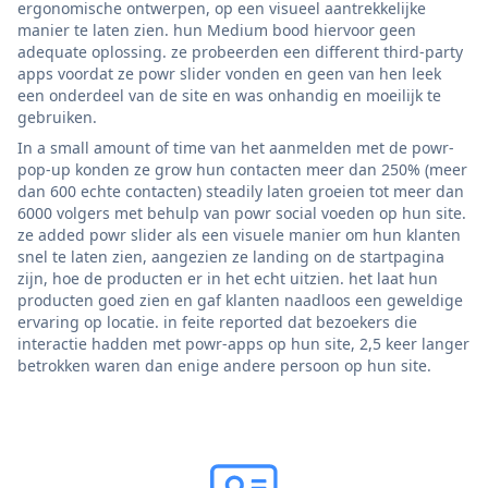
ergonomische ontwerpen, op een visueel aantrekkelijke
manier te laten zien. hun Medium bood hiervoor geen
adequate oplossing. ze probeerden een different third-party
apps voordat ze powr slider vonden en geen van hen leek
een onderdeel van de site en was onhandig en moeilijk te
gebruiken.
In a small amount of time van het aanmelden met de powr-
pop-up konden ze grow hun contacten meer dan 250% (meer
dan 600 echte contacten) steadily laten groeien tot meer dan
6000 volgers met behulp van powr social voeden op hun site.
ze added powr slider als een visuele manier om hun klanten
snel te laten zien, aangezien ze landing on de startpagina
zijn, hoe de producten er in het echt uitzien. het laat hun
producten goed zien en gaf klanten naadloos een geweldige
ervaring op locatie. in feite reported dat bezoekers die
interactie hadden met powr-apps op hun site, 2,5 keer langer
betrokken waren dan enige andere persoon op hun site.