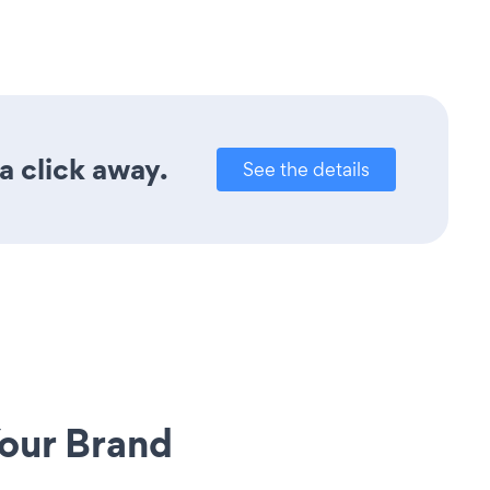
a click away.
See the details
our Brand