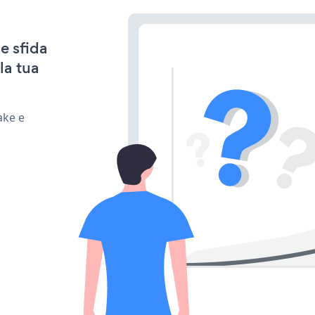
e sfida
la tua
ake e