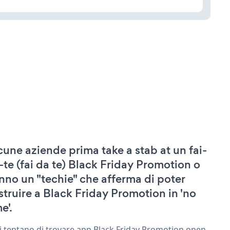
cune aziende prima take a stab at un fai-
-te (fai da te) Black Friday Promotion o
nno un "techie" che afferma di poter
struire a Black Friday Promotion in 'no
e'.
ri tentano di trovare app Black Friday Promotion open