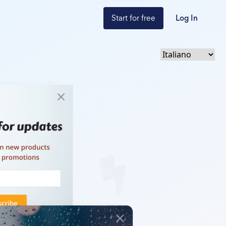
Start for free
Log In