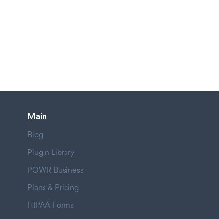
Main
Blog
Plugin Library
POWR Business
Plans & Pricing
HIPAA Forms