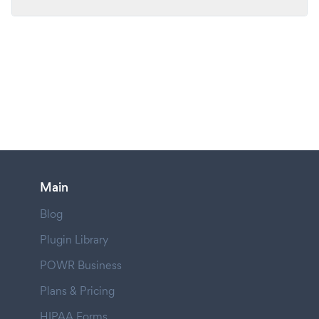
Main
Blog
Plugin Library
POWR Business
Plans & Pricing
HIPAA Forms