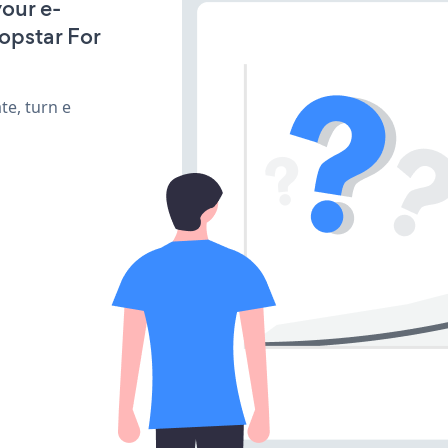
our e-
opstar For
te, turn e