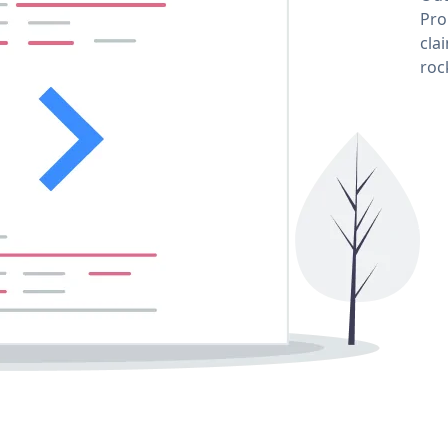
Pro
cla
roc