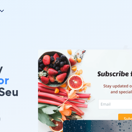
y
or
 Seu
u