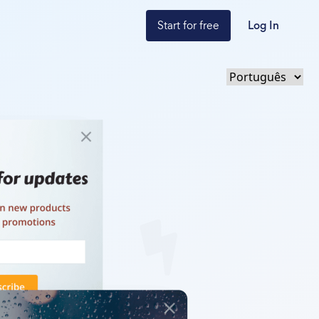
Start for free
Log In