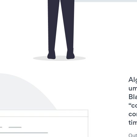
Al
um
Bl
“c
co
tim
Out