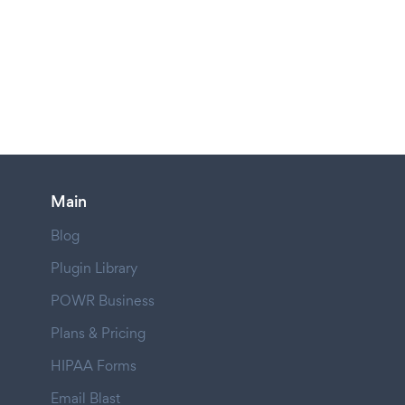
Main
Blog
Plugin Library
POWR Business
Plans & Pricing
HIPAA Forms
Email Blast