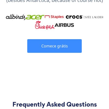
(besides Antarctica, because of course not)
Comece grátis
Frequently Asked Questions