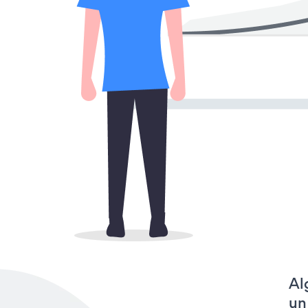
Al
un