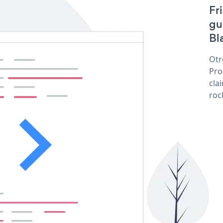
Fr
gu
Bl
Otr
Pro
cla
roc