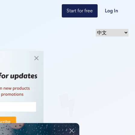
Start for free
Log In