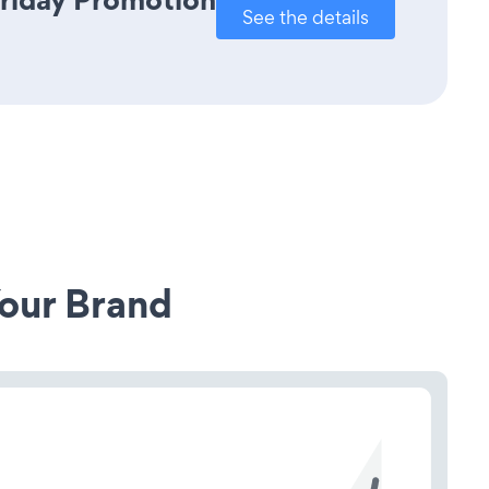
See the details
our Brand