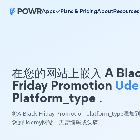
Apps
Plans & Pricing
About
Resources
在您的网站上嵌入 A Blac
Friday Promotion
Ude
Platform_type 。
将A Black Friday Promotion platform_type添加
您的Udemy网站，无需编码或头痛。