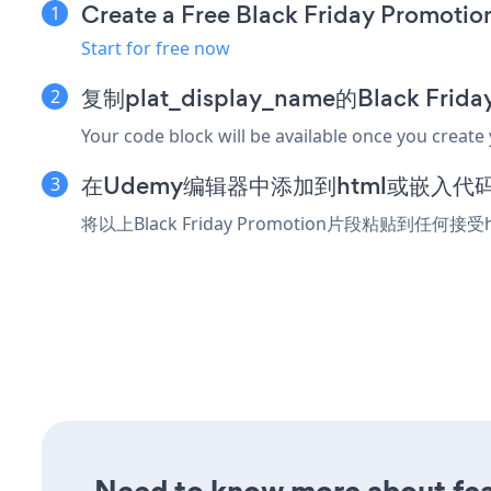
Create a Free Black Friday Promoti
Start for free now
复制plat_display_name的Black Fri
Your code block will be available once you create
在Udemy编辑器中添加到html或嵌入代
将以上Black Friday Promotion片段粘贴到任何
Need to know more about feat