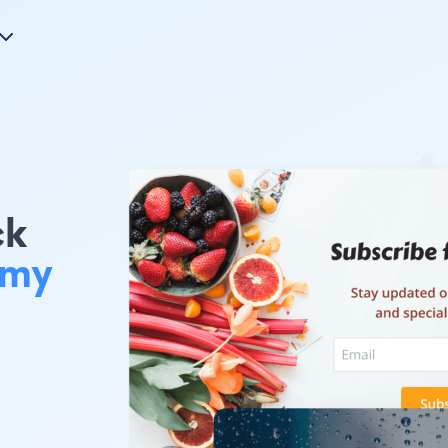
k
my
到