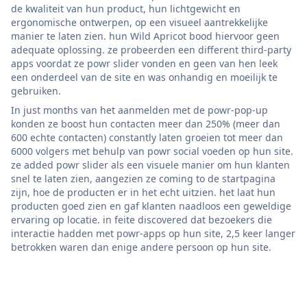
de kwaliteit van hun product, hun lichtgewicht en
ergonomische ontwerpen, op een visueel aantrekkelijke
manier te laten zien. hun Wild Apricot bood hiervoor geen
adequate oplossing. ze probeerden een different third-party
apps voordat ze powr slider vonden en geen van hen leek
een onderdeel van de site en was onhandig en moeilijk te
gebruiken.
In just months van het aanmelden met de powr-pop-up
konden ze boost hun contacten meer dan 250% (meer dan
600 echte contacten) constantly laten groeien tot meer dan
6000 volgers met behulp van powr social voeden op hun site.
ze added powr slider als een visuele manier om hun klanten
snel te laten zien, aangezien ze coming to de startpagina
zijn, hoe de producten er in het echt uitzien. het laat hun
producten goed zien en gaf klanten naadloos een geweldige
ervaring op locatie. in feite discovered dat bezoekers die
interactie hadden met powr-apps op hun site, 2,5 keer langer
betrokken waren dan enige andere persoon op hun site.