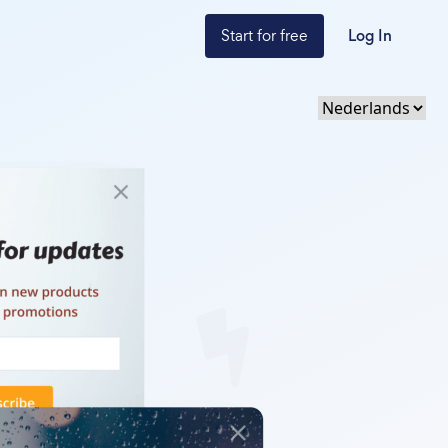
Start for free
Log In