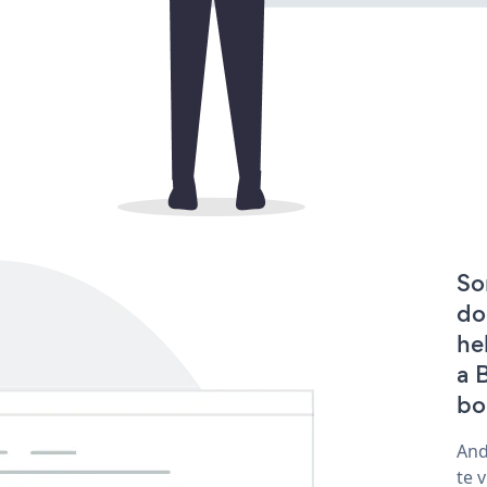
So
do
he
a 
bo
And
te 