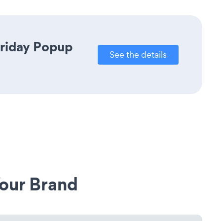
Friday Popup
See the details
our Brand