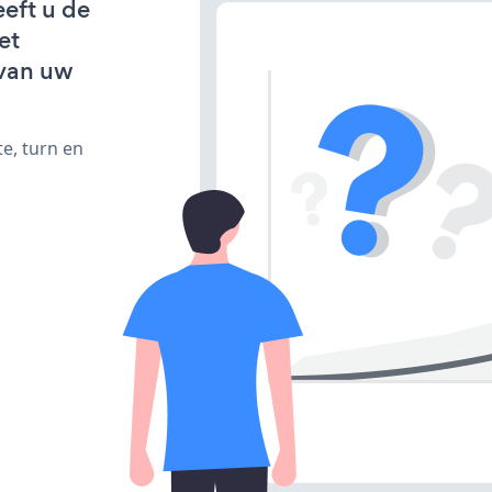
eeft u de
et
van uw
e, turn en